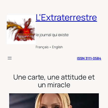
Aller
au
L'Extraterrestre
contenu
le journal qui existe
Français • English
ISSN 3111-0584
Une carte, une attitude et
un miracle