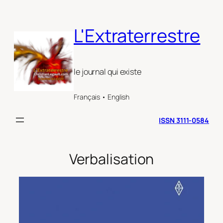
Aller
au
L'Extraterrestre
contenu
le journal qui existe
Français • English
ISSN 3111-0584
Verbalisation