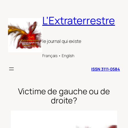
Aller
au
L'Extraterrestre
contenu
le journal qui existe
Français • English
ISSN 3111-0584
Victime de gauche ou de
droite?