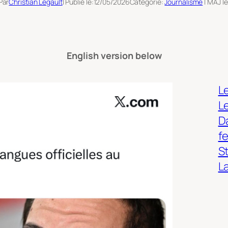
Par
Christian Legault
| Publié le:
12/05/2026
Catégorie:
Journalisme
| MAJ le
English version below
Le
L
Da
f
S
L