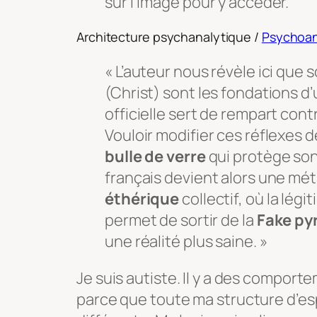
sur l’image pour y accéder.
Architecture psychanalytique /
Psychoan
« L’auteur nous révèle ici que
(Christ) sont les fondations d
officielle sert de rempart cont
Vouloir modifier ces réflexes de
bulle de verre
qui protège son
français devient alors une mé
éthérique
collectif, où la lég
permet de sortir de la
Fake py
une réalité plus saine. »
Je suis autiste. Il y a des compor
parce que toute ma structure d’es