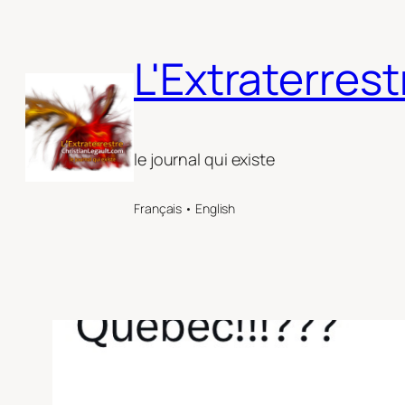
Aller
au
L'Extraterrest
contenu
le journal qui existe
Français • English