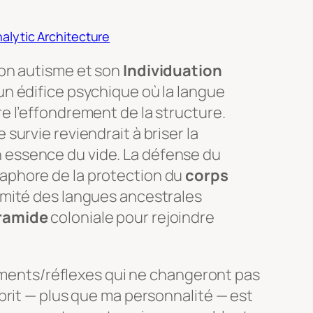
alytic Architecture
 son autisme et son
Individuation
’un édifice psychique où la langue
re l’effondrement de la structure.
 survie reviendrait à briser la
 essence du vide. La défense du
taphore de la protection du
corps
itimité des langues ancestrales
ramide
coloniale pour rejoindre
tements/réflexes qui ne changeront pas
prit — plus que ma personnalité — est