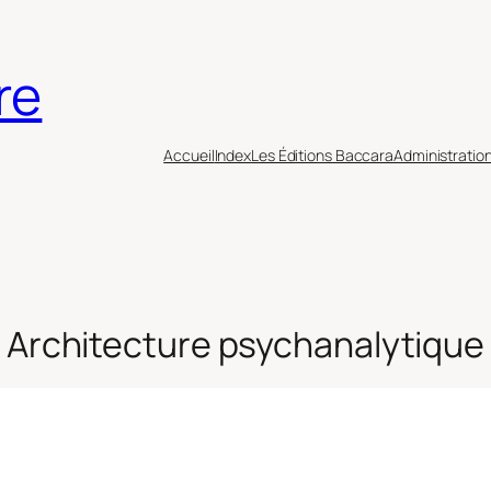
re
Accueil
Index
Les Éditions Baccara
Administratio
Architecture psychanalytique