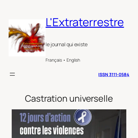
Aller
au
L'Extraterrestre
contenu
le journal qui existe
Français • English
ISSN 3111-0584
Castration universelle