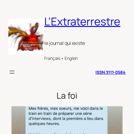
Aller
au
L'Extraterrestre
contenu
le journal qui existe
Français • English
ISSN 3111-0584
La foi