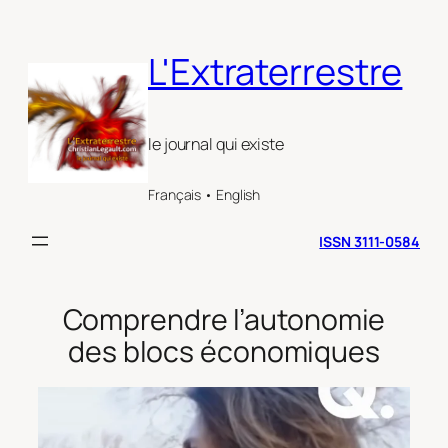
Aller
au
L'Extraterrestre
contenu
le journal qui existe
Français • English
ISSN 3111-0584
Comprendre l’autonomie
des blocs économiques