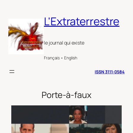
Aller
au
L'Extraterrestre
contenu
le journal qui existe
Français • English
ISSN 3111-0584
Porte-à-faux