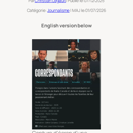
Par
Christian Legault
| Publié le:
07/12/2025
Catégorie:
Journalisme
| MAJ le:
01/07/2026
English version below
Capture d’écran d’une