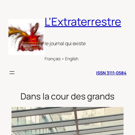
Aller
au
L'Extraterrestre
contenu
le journal qui existe
Français • English
ISSN 3111-0584
Dans la cour des grands