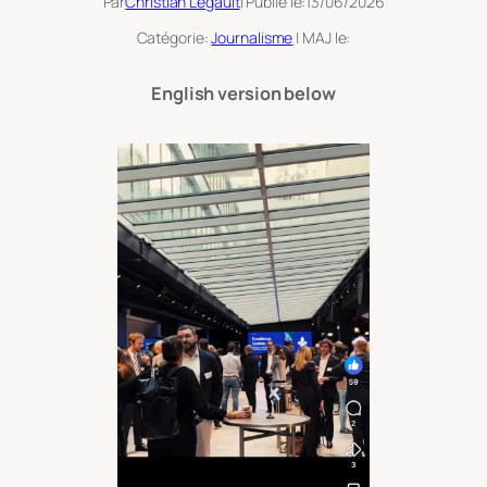
Par
Christian Legault
| Publié le:
13/06/2026
Catégorie:
Journalisme
| MAJ le:
English version below