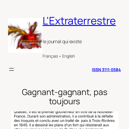
Aller
au
L'Extraterrestre
contenu
le journal qui existe
Français • English
ISSN 3111-0584
Gagnant-gagnant, pas
toujours