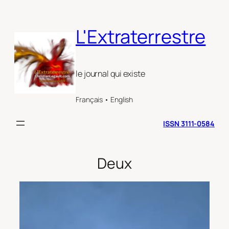
Aller
au
L'Extraterrestre
contenu
le journal qui existe
Français • English
ISSN 3111-0584
Deux