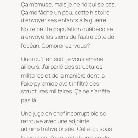
Ça m’amuse, mais je ne ridiculise pas.
Ça me fâche un peu, cette histoire
d’envoyer ses enfants à la guerre.
Notre petite
population q
uébécoise
a envoyé les siens de l’autre côté de
l’océan. Comprenez-vous?
Quoi qu’il en soit, je vous amène
ailleurs. J’ai parlé des structures
militaires et de la
manière d
ont la
Fake pyramide avait infiltré des
structures militaires. Ça ne s’arrête
pas là.
Une juge en chef incorruptible se
retrouve avec une adjointe
administrative brisée. Celle-ci, sous
la menace d’u
ne traite humaine de