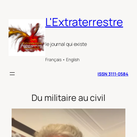
Aller
au
L'Extraterrestre
contenu
le journal qui existe
Français • English
ISSN 3111-0584
Du militaire au civil