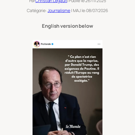
Par
Christian Legault
| Publié le:
26/11/2025
Catégorie:
Journalisme
| MAJ le:
08/07/2026
English version below