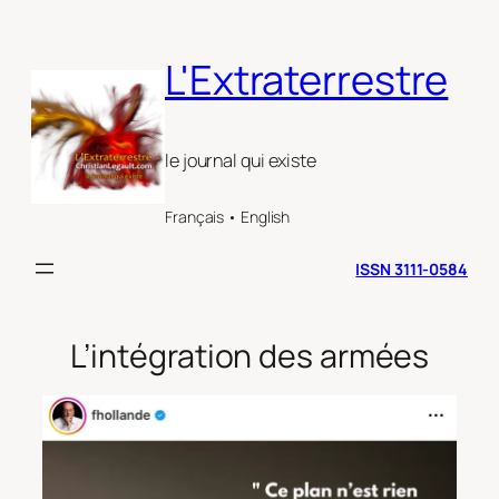
Aller
au
L'Extraterrestre
contenu
le journal qui existe
Français • English
ISSN 3111-0584
L’intégration des armées