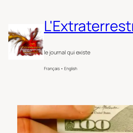
Aller
au
L'Extraterrest
contenu
le journal qui existe
Français • English