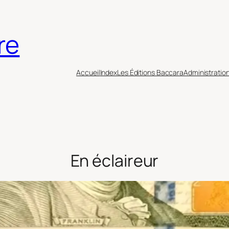
re
Accueil
Index
Les Éditions Baccara
Administratio
En éclaireur