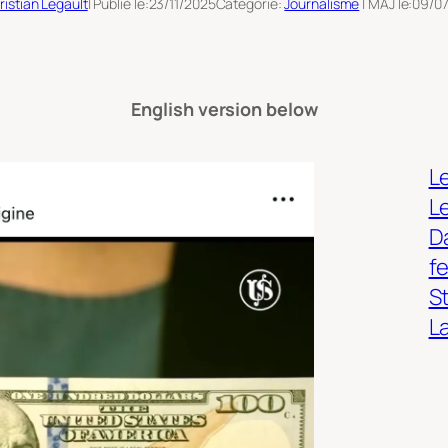
ristian Legault
| Publié le:
23/11/2025
Catégorie:
Journalisme
| MAJ le:
09/0
English version below
Le
L
Da
f
S
L