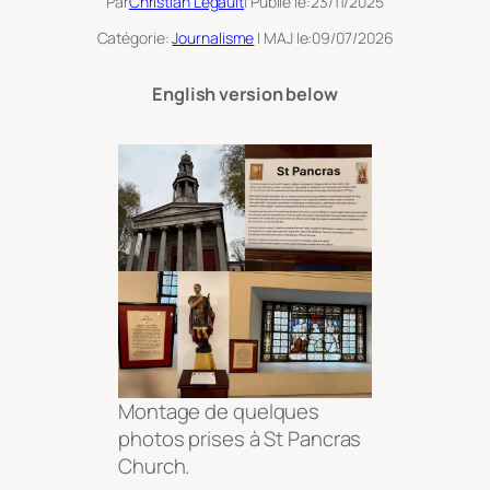
Par
Christian Legault
| Publié le:
23/11/2025
Catégorie:
Journalisme
| MAJ le:
09/07/2026
English version below
Montage de quelques
photos prises à St Pancras
Church.