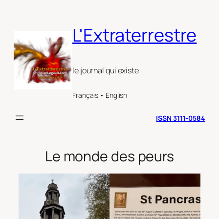
Aller
au
L'Extraterrestre
contenu
le journal qui existe
Français • English
ISSN 3111-0584
Le monde des peurs