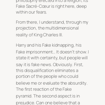
philosophy erected into a religion, its
Fake Sacré-Cœur is right here, deep
within our fears.
From there, I understand, through my
projection, the multidimensional
reality of King Charles III
.
Harry and his Fake kidnapping, his
Fake imprisonment… It doesn’t show
. I
state it with certainty, but people will
say it is fake news
. Obviously
. First,
this disqualification eliminates a
portion of the people who could
believe me or evaluate the absurdity
.
The first reaction of the Fake
pyramid
. The second aspect is in
prejudice
. Can one believe that a