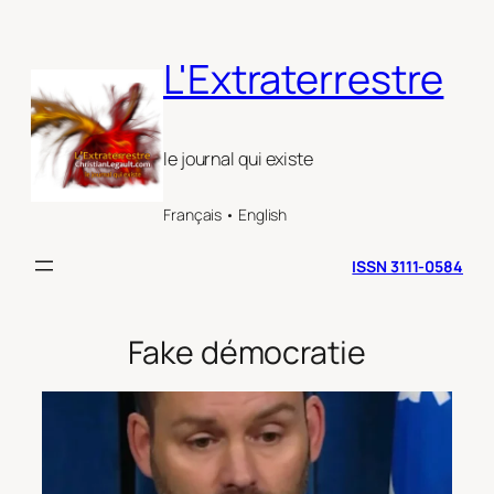
Aller
au
L'Extraterrestre
contenu
le journal qui existe
Français • English
ISSN 3111-0584
Fake démocratie