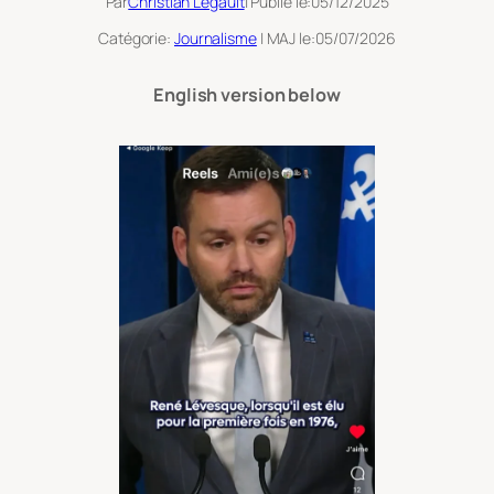
Par
Christian Legault
| Publié le:
05/12/2025
Catégorie:
Journalisme
| MAJ le:
05/07/2026
English version below