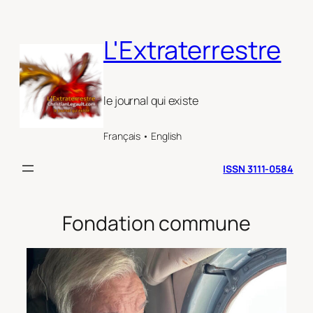
Aller
au
L'Extraterrestre
contenu
le journal qui existe
Français • English
ISSN 3111-0584
Fondation commune