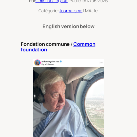
Par
Christian Legault
| Publié le:
17/06/2026
Catégorie:
Journalisme
| MAJ le:
English version below
Fondation commune
/
Common
foundation