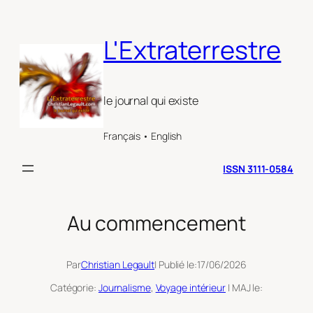
Aller
au
L'Extraterrestre
contenu
le journal qui existe
Français • English
ISSN 3111-0584
Au commencement
Par
Christian Legault
| Publié le:
17/06/2026
Catégorie:
Journalisme
, 
Voyage intérieur
| MAJ le: