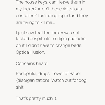
The house keys, can I leave them in
my locker?
Aren’t these ridiculous
concerns?
I am being raped and they
are trying to kill me…
I just saw that the locker was not
locked despite its multiple padlocks
on it
. I didn’t have to change beds
.
Optical illusion
.
Concerns heard
Pedophilia, drugs, Tower of Babel
(disorganization)
. Watch out for dog
shit
.
That’s pretty much it
.