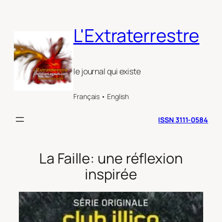
Aller
au
L'Extraterrestre
contenu
le journal qui existe
Français • English
ISSN 3111-0584
La Faille: une réflexion
inspirée