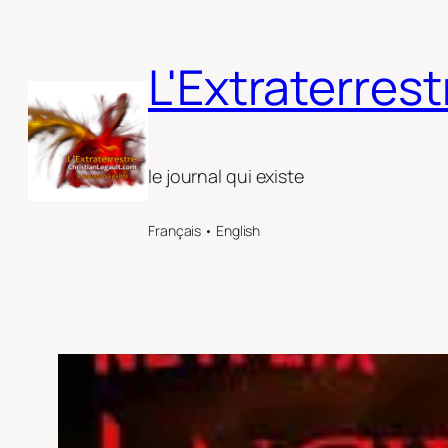
Aller
au
L'Extraterrest
contenu
le journal qui existe
Français • English