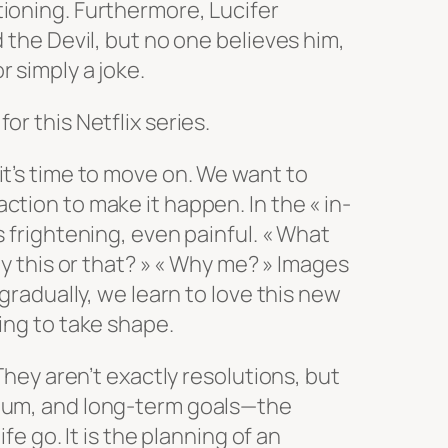
ioning. Furthermore, Lucifer
d the Devil, but no one believes him,
 simply a joke.
or this Netflix series.
it’s time to move on. We want to
ction to make it happen. In the « in-
s frightening, even painful. « What
hy this or that? » « Why me? » Images
 gradually, we learn to love this new
ing to take shape.
 They aren’t exactly resolutions, but
dium, and long-term goals—the
ife go. It is the planning of an