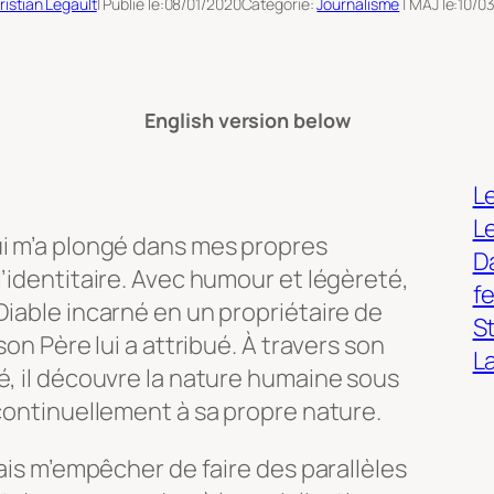
ristian Legault
| Publié le:
08/01/2020
Catégorie:
Journalisme
| MAJ le:
10/0
English version below
Le
L
qui m’a plongé dans mes propres
Da
l’identitaire. Avec humour et légèreté,
f
Diable incarné en un propriétaire de
S
son Père lui a attribué. À travers son
L
é, il découvre la nature humaine sous
 continuellement à sa propre nature.
vais m’empêcher de faire des parallèles