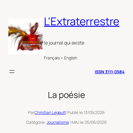
Aller
au
L'Extraterrestre
contenu
le journal qui existe
Français • English
ISSN 3111-0584
La poésie
Par
Christian Legault
| Publié le:
13/05/2026
Catégorie:
Journalisme
| MAJ le:
05/06/2026