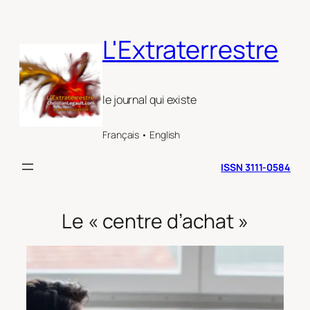
Aller
au
L'Extraterrestre
contenu
le journal qui existe
Français • English
ISSN 3111-0584
Le « centre d’achat »