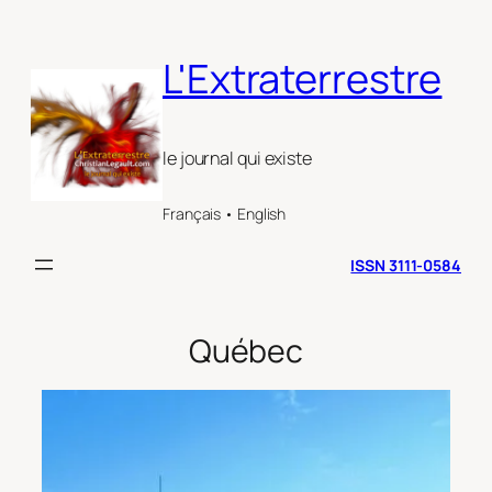
Aller
au
L'Extraterrestre
contenu
le journal qui existe
Français • English
ISSN 3111-0584
Québec