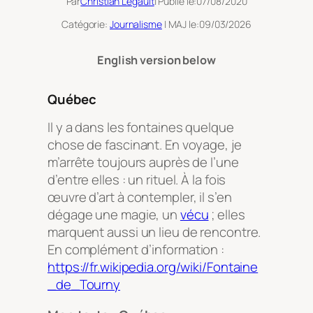
Par
Christian Legault
| Publié le:
07/08/2020
Catégorie:
Journalisme
| MAJ le:
09/03/2026
English version below
Québec
Il y a dans les fontaines quelque
chose de fascinant. En voyage, je
m’arrête toujours auprès de l’une
d’entre elles : un rituel. À la fois
œuvre d’art à contempler, il s’en
dégage une magie, un
vécu
; elles
marquent aussi un lieu de rencontre.
En complément d’information :
https://fr.wikipedia.org/wiki/Fontaine
_de_Tourny