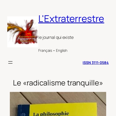
Aller
au
L'Extraterrestre
contenu
le journal qui existe
Français • English
ISSN 3111-0584
Le «radicalisme tranquille»