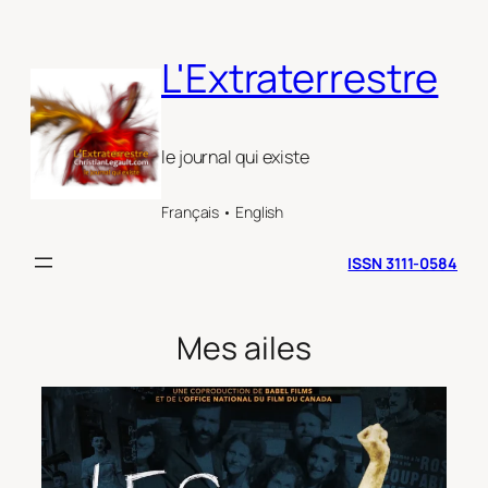
Aller
au
L'Extraterrestre
contenu
le journal qui existe
Français • English
ISSN 3111-0584
Mes ailes