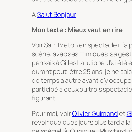
À
Salut Bonjour
.
Mon texte : Mieux vaut en rire
Voir Sam Breton en spectacle m’a pr
scène, avec ses mimiques, sa gestu
pensais à Gilles Latulippe. J’ai été 
durant peut-être 25 ans, je ne sais p
de temps à autre avant d’y occuper 
participé à deux ou trois spectacle
figurant.
Pour moi, voir
Olivier Guimond
et
G
revoir quelques jours plus tard à la t
de spécial là. Quoique… Plus tard, 