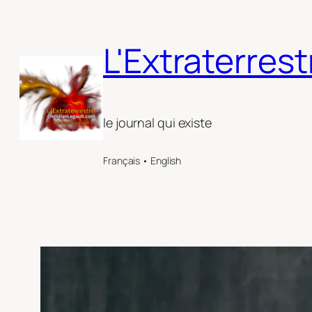
Aller
au
L'Extraterrest
contenu
le journal qui existe
Français • English