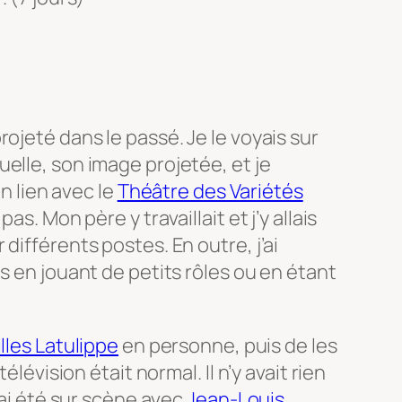
ojeté dans le passé. Je le voyais sur
elle, son image projetée, et je
en lien avec le
Théâtre des Variétés
as. Mon père y travaillait et j’y allais
différents postes. En outre, j’ai
s en jouant de petits rôles ou en étant
illes Latulippe
en personne, puis de les
élévision était normal. Il n’y avait rien
j’ai été sur scène avec
Jean-Louis