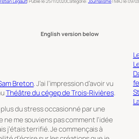
ristian Legault
| Publié le:
25/11/2020
Catégorie:
Journalisme
| MAJ le:
09/0
English version below
Le
L
Da
f
Sam Breton
. J’ai l’impression d’avoir vu
S
 au
Théâtre du cégep de Trois-Rivières
.
L
n plus du stress occasionné par une
 Je ne me souviens
pas comment l’idée
s j’étais terrifié. Je commençais à
lité d’écrire sur les créations que je