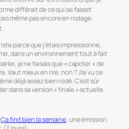
orme différait de ce
qui se faisait
ntais même pas encore en rodage.
t.
iste parce que j’étais impressionné,
me, dans un environnement tout à fait
 parler, je ne faisais que « capoter » de
. Vaut mieux en rire, non ? J’ai vu ce
même déjà assez bien rodé. C’est sûr
er dans sa version « finale » actuelle.
à
Ça finit bien la semaine
, une émission
 (7 jours)