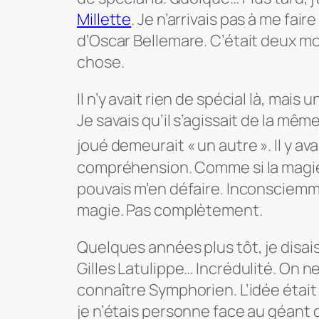
Millette
. Je n’arrivais pas à me faire
d’Oscar Bellemare. C’était deux m
chose.
Il n’y avait rien de spécial là, mais
Je savais qu’il s’agissait de la m
joué demeurai
t « un autre ». Il y 
compréhension. Comme si la magie 
pouvais m’en défaire. Inconsciemme
magie. Pas complètement.
Quelques années plus tôt, je disais
Gilles Latulippe… Incrédulité. On n
connaître Symphorien. L’idée étai
je n’étais personne face au géant 