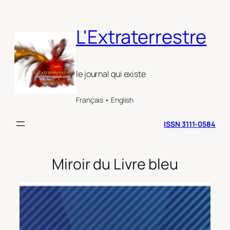
Aller
au
L'Extraterrestre
contenu
le journal qui existe
Français • English
ISSN 3111-0584
Miroir du Livre bleu