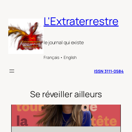
Aller
au
L'Extraterrestre
contenu
le journal qui existe
Français • English
ISSN 3111-0584
Se réveiller ailleurs