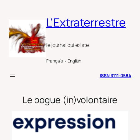
Aller
au
L'Extraterrestre
contenu
le journal qui existe
Français • English
ISSN 3111-0584
Le bogue (in)volontaire