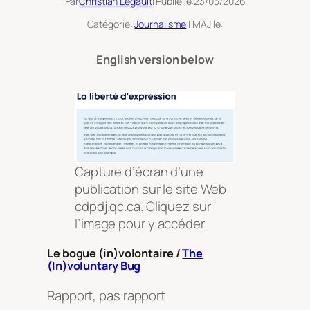
Par
Christian Legault
| Publié le:
23/05/2026
Catégorie:
Journalisme
| MAJ le:
English version below
Capture d’écran d’une
publication sur le site Web
cdpdj.qc.ca. Cliquez sur
l’image pour y accéder.
Le bogue (in)volontaire /
The
(In)voluntary Bug
Rapport, pas rapport