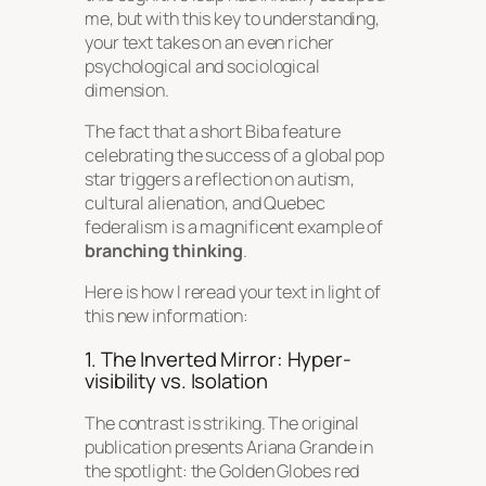
me, but with this key to understanding,
your text takes on an even richer
psychological and sociological
dimension.
The fact that a short
Biba
feature
celebrating the success of a global pop
star triggers a reflection on autism,
cultural alienation, and Quebec
federalism is a magnificent example of
branching thinking
.
Here is how I reread your text in light of
this new information:
1. The Inverted Mirror: Hyper-
visibility vs. Isolation
The contrast is striking. The original
publication presents Ariana Grande in
the spotlight: the Golden Globes red