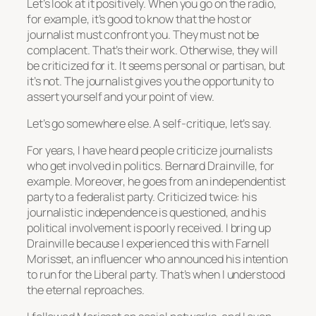
Let’s look at it positively. When you go on the radio,
for example, it’s good to know that the host or
journalist must confront you. They must not be
complacent. That’s their work. Otherwise, they will
be criticized for it. It seems personal or partisan, but
it’s not. The journalist gives you the opportunity to
assert yourself and your point of view.
Let’s go somewhere else. A self-critique, let’s say.
For years, I have heard people criticize journalists
who get involved in politics. Bernard Drainville, for
example. Moreover, he goes from an independentist
party to a federalist party. Criticized twice: his
journalistic independence is questioned, and his
political involvement is poorly received. I bring up
Drainville because I experienced this with Farnell
Morisset, an influencer who announced his intention
to run for the Liberal party. That’s when I understood
the eternal reproaches.