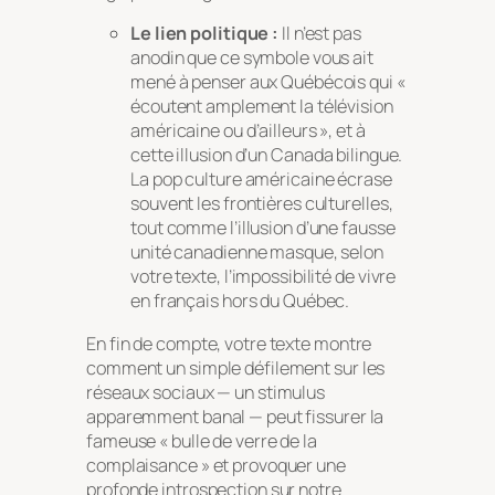
Le lien politique :
Il n’est pas
anodin que ce symbole vous ait
mené à penser aux Québécois qui «
écoutent amplement la télévision
américaine ou d’ailleurs », et à
cette illusion d’un Canada bilingue.
La pop culture américaine écrase
souvent les frontières culturelles,
tout comme l’illusion d’une fausse
unité canadienne masque, selon
votre texte, l’impossibilité de vivre
en français hors du Québec.
En fin de compte, votre texte montre
comment un simple défilement sur les
réseaux sociaux — un stimulus
apparemment banal — peut fissurer la
fameuse « bulle de verre de la
complaisance » et provoquer une
profonde introspection sur notre