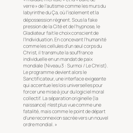
verre » de l’autisme comme les murs du
labyrinthe du Ça, où l’isolement et la
dépossession règnent
. Sous la fake
pression de la Cité et de l’hypnose, le
Gladiateur fait le choix conscient de
l’Individuation. En concevant l’humanité
comme les cellules d’un seul corps du
Christ, il transmute la souffrance
individuelle en un mandat de paix
mondiale (Niveau 3 : Surmoi / Le Christ).
Le programme devient alors le
Sanctificateur, une interface exigeante
qui accentue les lois universelles pour
forcer une mise à jour du logiciel moral
collectif. La séparation originelle (la
naissance) n’est plus vue comme une
fatalité, mais comme le point de départ
d’une reconnexion sacrée vers un nouvel
ordre mondial. »