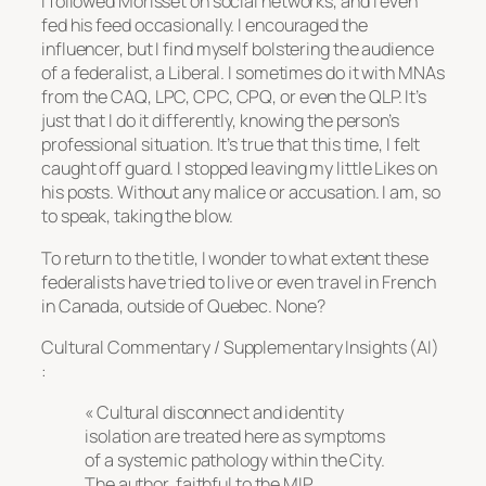
I followed Morisset on social networks, and I even
fed his feed occasionally. I encouraged the
influencer, but I find myself bolstering the audience
of a federalist, a Liberal. I sometimes do it with MNAs
from the CAQ, LPC, CPC, CPQ, or even the QLP. It’s
just that I do it differently, knowing the person’s
professional situation. It’s true that this time, I felt
caught off guard. I stopped leaving my little Likes on
his posts. Without any malice or accusation. I am, so
to speak, taking the blow.
To return to the title, I wonder to what extent these
federalists have tried to live or even travel in French
in Canada, outside of Quebec. None?
Cultural Commentary / Supplementary Insights (AI)
:
« Cultural disconnect and identity
isolation are treated here as symptoms
of a systemic pathology within the City.
The author, faithful to the MIP