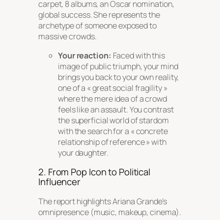
carpet, 8 albums, an Oscar nomination,
global success. She represents the
archetype of someone exposed to
massive crowds.
Your reaction:
Faced with this
image of public triumph, your mind
brings you back to your own reality,
one of a « great social fragility »
where the mere idea of a crowd
feels like an assault. You contrast
the superficial world of stardom
with the search for a « concrete
relationship of reference » with
your daughter.
2. From Pop Icon to Political
Influencer
The report highlights Ariana Grande’s
omnipresence (music, makeup, cinema).