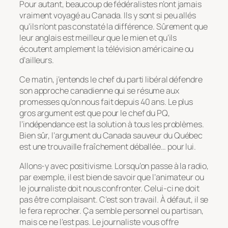
Pour autant, beaucoup de fédéralistes n’ont jamais
vraiment voyagé au Canada. Ils y sont si peu allés
qu’ils n’ont pas constaté la différence. Sûrement que
leur anglais est meilleur que le mien et qu’ils
écoutent amplement la télévision américaine ou
d’ailleurs.
Ce matin, j’entends le chef du parti libéral défendre
son approche canadienne qui se résume aux
promesses qu’on nous fait depuis 40 ans. Le plus
gros argument est que pour le chef du PQ,
l’indépendance est la solution à tous les problèmes.
Bien sûr, l’argument du Canada sauveur du Québec
est une trouvaille fraîchement déballée… pour lui.
Allons-y avec positivisme. Lorsqu’on passe à la radio,
par exemple, il est bien de savoir que l’animateur ou
le journaliste doit nous confronter. Celui-ci ne doit
pas être complaisant. C’est son travail. À défaut, il se
le fera reprocher. Ça semble personnel ou partisan,
mais ce ne l’est pas. Le journaliste vous offre