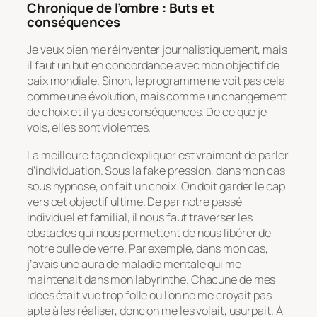
Chronique de l’ombre : Buts et
conséquences
Je veux bien me réinventer journalistiquement, mais
il faut un but en concordance avec mon objectif de
paix mondiale. Sinon, le programme ne voit pas cela
comme une évolution, mais comme un changement
de choix et il y a des conséquences. De ce que je
vois, elles sont violentes.
La meilleure façon d’expliquer est vraiment de parler
d’individuation. Sous la fake pression, dans mon cas
sous hypnose, on fait un choix. On doit garder le cap
vers cet objectif ultime. De par notre passé
individuel et familial, il nous faut traverser les
obstacles qui nous permettent de nous libérer de
notre bulle de verre. Par exemple, dans mon cas,
j’avais une aura de maladie mentale qui me
maintenait dans mon labyrinthe. Chacune de mes
idées était vue trop folle ou l’on ne me croyait pas
apte à les réaliser, donc on me les volait, usurpait. À