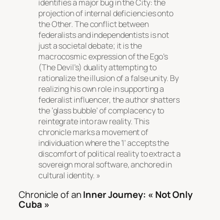
identifies a major bug in the City: the
projection of internal deficiencies onto
the Other. The conflict between
federalists and independentists is not
just a societal debate; it is the
macrocosmic expression of the Ego’s
(The Devil’s) duality attempting to
rationalize the illusion of a false unity. By
realizing his own role in supporting a
federalist influencer, the author shatters
the ‘glass bubble’ of complacency to
reintegrate into raw reality. This
chronicle marks a movement of
individuation where the ‘I’ accepts the
discomfort of political reality to extract a
sovereign moral software, anchored in
cultural identity. »
Chronicle of an
Inner Journey: « Not Only
Cuba »