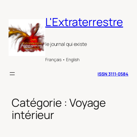
Aller
au
L'Extraterrestre
contenu
le journal qui existe
Français • English
ISSN 3111-0584
Catégorie :
Voyage
intérieur