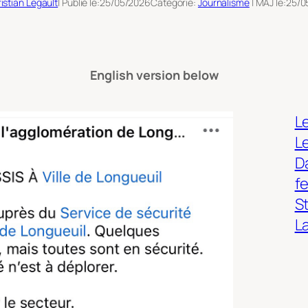
istian Legault
| Publié le:
25/05/2026
Catégorie:
Journalisme
| MAJ le:
25/0
English version below
Le
L
Da
f
S
L