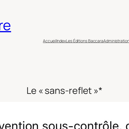
re
Accueil
Index
Les Éditions Baccara
Administratio
Le « sans-reflet »*