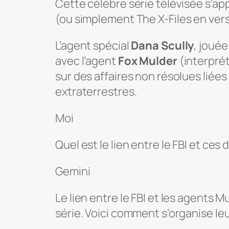
Cette célèbre série télévisée s’ap
(ou simplement
The X-Files
en vers
L’agent spécial
Dana Scully
, jouée
avec l’agent
Fox Mulder
(interpré
sur des affaires non résolues lié
extraterrestres.
Moi
Quel est le lien entre le FBI et ces
Gemini
Le lien entre le FBI et les agents 
série. Voici comment s’organise leu