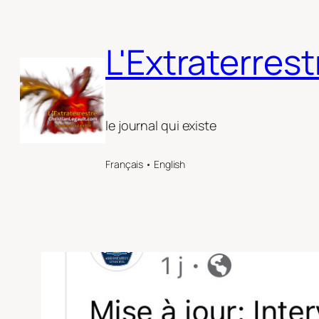
Aller
au
L'Extraterrest
contenu
le journal qui existe
Français • English