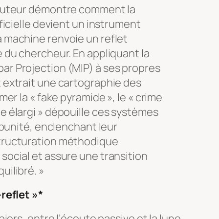
l’auteur démontre comment la
ificielle devient un instrument
a machine renvoie un reflet
e du chercheur. En appliquant la
ar Projection (MIP) à ses propres
t extrait une cartographie des
mmer la « fake pyramide », le « crime
me élargi » dépouille ces systèmes
impunité, enclenchant leur
structuration méthodique
 social et assure une transition
uilibré. »
reflet »*
iers, entre l’écoute passive et la lune