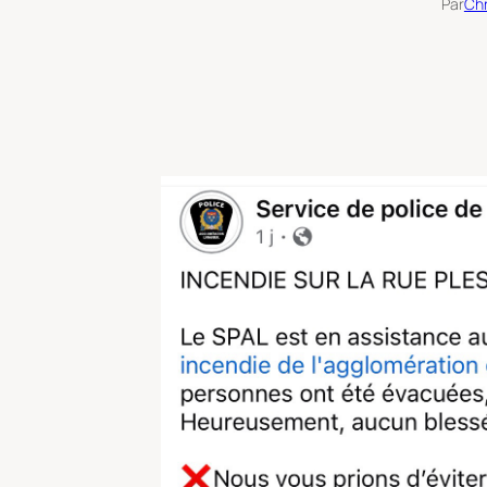
Par
Chr