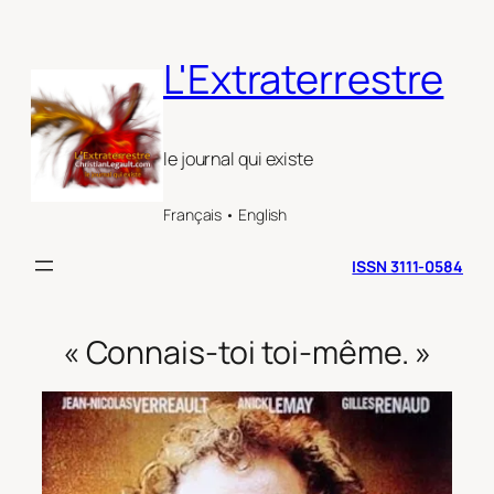
Aller
au
L'Extraterrestre
contenu
le journal qui existe
Français • English
ISSN 3111-0584
« Connais-toi toi-même. »